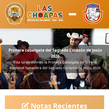
Iniciamos con el arranque de lo que será el futuro
Primera cabalgata del Sagrado Corazón de Jesús
Estadio de Fútbol Profesional de Las Choapas
2026
Hoy vivimos una mañana que quedará marcada en la
Esta tarde vivimos la Primera Cabalgata de la Feria
historia de nuestro municipio. LAS CHOAPAS ESTA DE
Regional Ganadera del Sagrado Corazón de Jesús 2026
MODA!!!
Notas Recientes