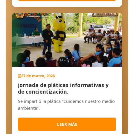
27 de marzo, 2026
jornada de pláticas informativas y
de concientización.
Se impartió la plática “Cuidemos nuestro medio
ambiente”.
LEER MÁS