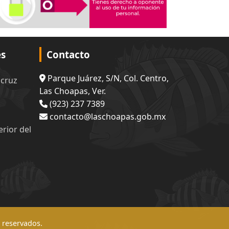
es
Contacto
Parque Juárez, S/N, Col. Centro,
acruz
Las Choapas, Ver.
(923) 237 7389
contacto@laschoapas.gob.mx
rior del
 reservados.