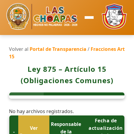
Volver al
Portal de Transparencia
/
Fracciones Art
15
Ley 875 – Artículo 15
(Obligaciones Comunes)
No hay archivos registrados.
Fecha de
Responsable
Ver
actualización
-
de la