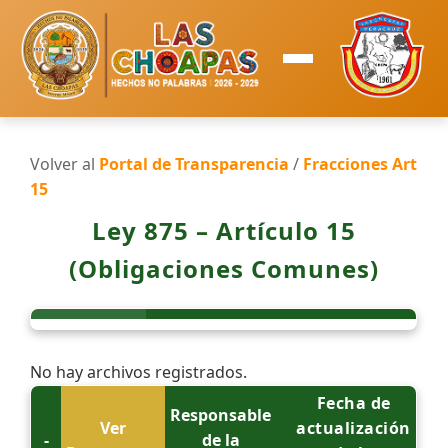
Volver al
Portal de Transparencia
/
Fracciones Art
15
Ley 875 – Artículo 15
(Obligaciones Comunes)
No hay archivos registrados.
Fecha de
Responsable
Ver
actualización
-
de la