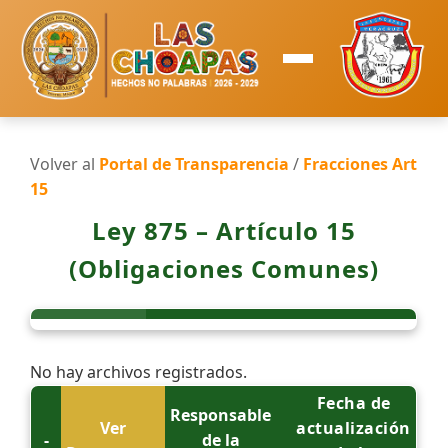
Volver al
Portal de Transparencia
/
Fracciones Art
15
Ley 875 – Artículo 15
(Obligaciones Comunes)
No hay archivos registrados.
Fecha de
Responsable
Ver
actualización
-
de la