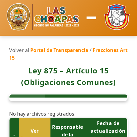
Volver al
Portal de Transparencia
/
Fracciones Art
15
Ley 875 – Artículo 15
(Obligaciones Comunes)
No hay archivos registrados.
Fecha de
Responsable
Ver
actualización
-
de la