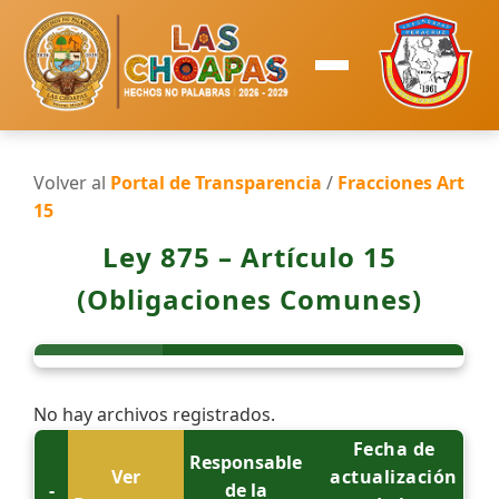
Volver al
Portal de Transparencia
/
Fracciones Art
15
Ley 875 – Artículo 15
(Obligaciones Comunes)
No hay archivos registrados.
Fecha de
Responsable
Ver
actualización
-
de la